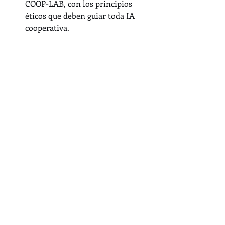
COOP-LAB, con los principios 
éticos que deben guiar toda IA 
cooperativa.
Pero esto no termina aquí.
En el episodio 10, el último de esta 
serie, vamos a presentar Mi Valor IA-
COOP, una plataforma que cuantifica el 
valor económico real que cada 
asociado recibe por pertenecer a la 
cooperativa.
Y además, completaremos la ETAPA 
III con los temas de gobernanza de la 
IA y capacitación del talento humano.
No te lo pierdas!