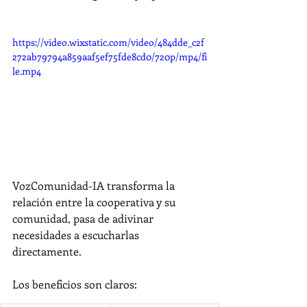
https://video.wixstatic.com/video/484dde_c2f
272ab79794a859aaf5ef75fde8cd0/720p/mp4/fi
le.mp4
VozComunidad-IA transforma la 
relación entre la cooperativa y su 
comunidad, pasa de adivinar 
necesidades a escucharlas 
directamente.
Los beneficios son claros: