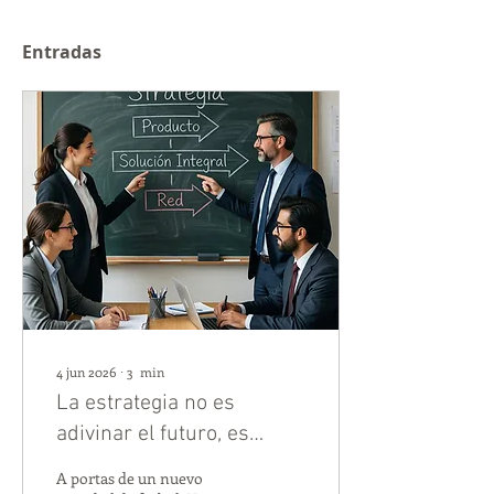
Entradas
4 jun 2026
∙
3
min
La estrategia no es
adivinar el futuro, es
elegir bien el partido
A portas de un nuevo